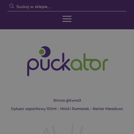
›
Strona główna
Dyfuzor zapachowy 100ml - Miód i Rumianek - Nectar Meadows
Skip
Skip
to
to
the
the