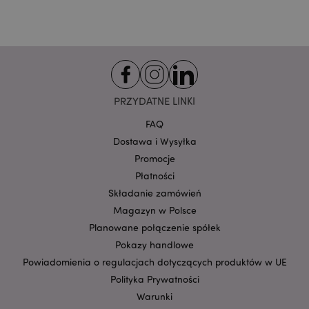
Provider
/
Nazwa
Domena
prze
CookieScriptConsent
1
CookieScript
.puckator.pl
PRZYDATNE LINKI
FAQ
Dostawa i Wysyłka
Promocje
Płatności
Składanie zamówień
Magazyn w Polsce
Google
mage-cache-storage-section-
Adobe Inc.
Privacy Policy
Planowane połączenie spółek
invalidation
www.puckator.pl
Pokazy handlowe
Powiadomienia o regulacjach dotyczących produktów w UE
Polityka Prywatności
Warunki