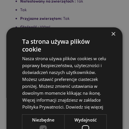
Nietestowany na zwierzętach :
Tak
Tak
Przyjazne zwierzętom:
Tak
Głośność :
100ml
×
Montaż:
Odkręć zakrętkę, zdejmij korek, zakręć z
Ta strona używa plików
powrotem zakrętkę i przez otwór włóż stroiki do
butelki.
cookie
Informacje o produkcie:
Do każdego dyfuzora
Nasza strona używa plików cookies w celu
trzcinowego dołączona jest pełna instrukcja. Nie
poprawy bezpieczeństwa, użyteczności i
zapalaj trzciny, nie połykaj. Nie umieszczaj na
doświadczeń naszych użytkowników.
porowatych, polerowanych lub malowanych
Możesz ustawić preferencje ciasteczek
powierzchniach i trzymaj z dala od sprzętu
elektrycznego, ponieważ rozlanie może spowodować
poniżej. Możesz zmienić ustawiania w
uszkodzenie.
dowolnym momencie klikając na ikonę.
Więcej informacji znajdziesz w zakładce
Zasoby dotyczące produktów:
Polityka Prywatności.
Dowiedz się więcej
Chcesz wiedzieć więcej na temat zakupów w Puckator
?
Zapoznaj się z naszym
przewodnik dla kupujących.
Niezbędne
Wydajność