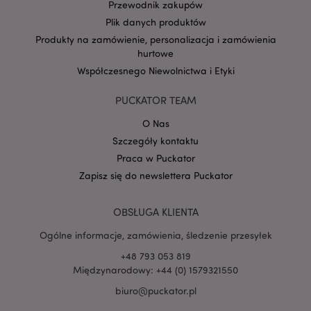
Przewodnik zakupów
form_key
1 
Adobe Inc.
.www.puckator.pl
Plik danych produktów
Produkty na zamówienie, personalizacja i zamówienia
hurtowe
Współczesnego Niewolnictwa i Etyki
PUCKATOR TEAM
PHPSESSID
1 
PHP.net
.www.puckator.pl
O Nas
Szczegóły kontaktu
Praca w Puckator
Zapisz się do newslettera Puckator
OBSŁUGA KLIENTA
Ogólne informacje, zamówienia, śledzenie przesyłek
+48 793 053 819
Międzynarodowy: +44 (0) 1579321550
biuro@puckator.pl