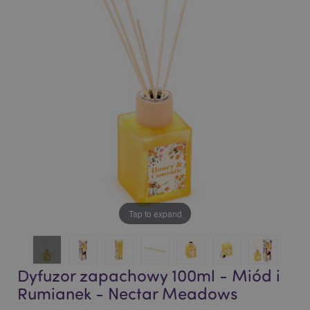
end
beginning
of
of
the
the
images
images
gallery
gallery
Tap to expand
Dyfuzor zapachowy 100ml - Miód i
Rumianek - Nectar Meadows