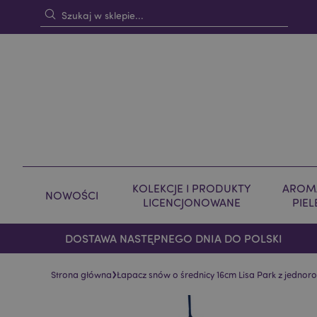
KOLEKCJE I PRODUKTY
AROMA
NOWOŚCI
LICENCJONOWANE
PIE
DOSTAWA NASTĘPNEGO DNIA DO POLSKI
›
Strona główna
Łapacz snów o średnicy 16cm Lisa Park z jednor
Skip
Skip
to
to