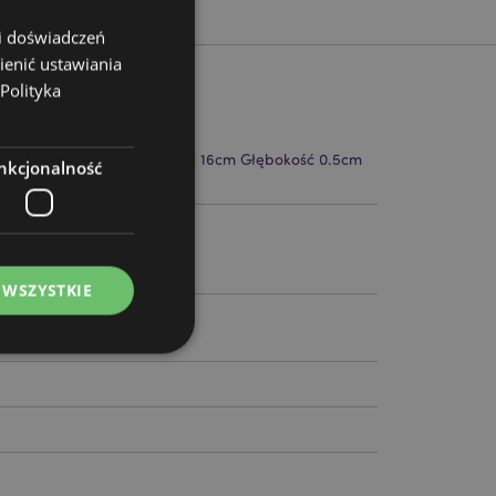
 i doświadczeń
ienić ustawiania
Polityka
 (W Przybliżeniu) Szerokość 16cm Głębokość 0.5cm
nkcjonalność
ca 16cm
2
 WSZYSTKIE
ądzanie kontami.