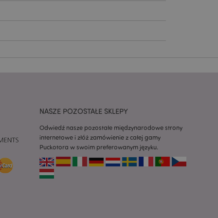
ywany przez usługę
zapamiętywania
h zgody użytkownika
 konieczne, aby baner
m działał
ywany w celu
nia treści w
y ładowały się
ywany w celu
nia treści w
y ładowały się
NASZE POZOSTAŁE SKLEPY
Odwiedź nasze pozostałe międzynarodowe strony
z aplikacje oparte
dentyfikator
internetowe i złóż zamówienie z całej gamy
a używany do
Puckotora w swoim preferowanym języku.
 użytkownika.
enerowana losowo,
być specyficzny dla
ykładem jest
zalogowanego
ronami.
atory produktów
 produktów w celu