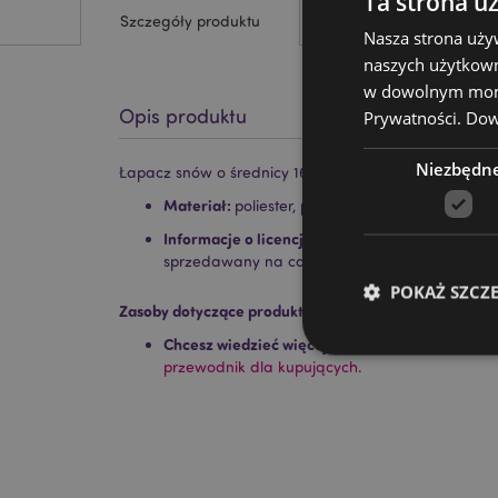
Ta strona u
Szczegóły produktu
Nasza strona uży
naszych użytkown
w dowolnym momen
Opis produktu
Prywatności.
Dowi
Niezbędn
Łapacz snów o średnicy 16cm Lisa Park z jednorożce
Materiał:
poliester, pióra, plastik
Informacje o licencji:
Ten produkt jest w pełni 
sprzedawany na całym świecie.
POKAŻ SZCZ
Zasoby dotyczące produktów:
Chcesz wiedzieć więcej na temat zakupów w Pu
przewodnik dla kupujących.
Niezbędne pliki cook
Nazwa