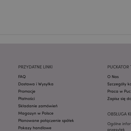
CookieScriptConse
mage-cache-storage
invalidation
form_key
PRZYDATNE LINKI
PUCKATOR 
FAQ
O Nas
PHPSESSID
Dostawa i Wysyłka
Szczegóły k
Promocje
Praca w Puc
Płatności
Zapisz się d
Składanie zamówień
Magazyn w Polsce
OBSŁUGA K
recently_viewed_pr
Planowane połączenie spółek
Ogólne info
Pokazy handlowe
przesyłek