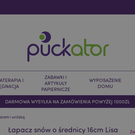
ZABAWKI I
TERAPIA I
WYPOSAŻENIE
ARTYKUŁY
LĘGNACJA
DOMU
PAPIERNICZE
DARMOWA WYSYŁKA NA ZAMÓWIENIA POWYŻEJ 1000ZŁ
ożcem i wróżką
Łapacz snów o średnicy 16cm Lisa
Za