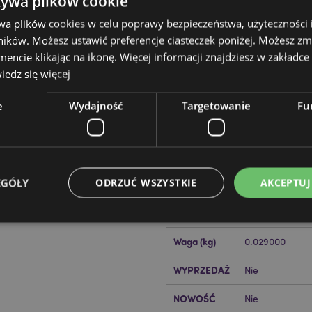
żywa plików cookie
wa plików cookies w celu poprawy bezpieczeństwa, użyteczności
ików. Możesz ustawić preferencje ciasteczek poniżej. Możesz zm
cie klikając na ikonę. Więcej informacji znajdziesz w zakładce 
Cechy produktu
edz się więcej
Więcej
Wymiary
Wysokość 40cm
e
Wydajność
Targetowanie
Fu
informacji
m i wróżką
Obręcz Średni
Kod
505507150875
licencjonowany i może być
Kreskowy
EAN
EGÓŁY
ODRZUĆ WSZYSTKIE
AKCEPTUJ
Ilość w
144
kartonie
ckator ?
Zapoznaj się z naszym
Waga (kg)
0.029000
Niezbędne
Wydajność
Targetowanie
Funkcjonalność
WYPRZEDAŻ
Nie
ie pozwalają na sprawne funkcjonowanie strony. Należą do nich loginy klientów i zarz
NOWOŚĆ
Provider
/
Okres
Nie
Opis
Domena
przechowywania