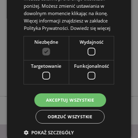
poniżej. Możesz zmienić ustawiania w
dowolnym momencie klikając na ikonę.
Cechy produktu
Więcej informacji znajdziesz w zakładce
Więcej
Wysokość 60cm (W Przybliżeniu) Szerokość 33cm
Polityka Prywatności.
Dowiedz się więcej
informacji
Głębokość 0.5cm Obręcz Średnica 33cm
5055071505805
Niezbędne
Wydajność
24
0.115000
Targetowanie
Nie
Funkcjonalność
Nie
Nie
AKCEPTUJ WSZYSTKIE
ODRZUĆ WSZYSTKIE
POKAŻ SZCZEGÓŁY