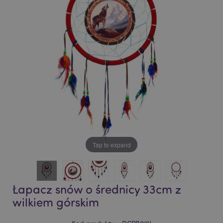
of
of
the
the
images
images
gallery
gallery
Tap to expand
Łapacz snów o średnicy 33cm z
wilkiem górskim