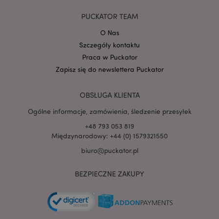
Google
PUCKATOR TEAM
mage-cache-storage-section-
Adobe Inc.
Privacy Policy
invalidation
www.puckator.pl
O Nas
Szczegóły kontaktu
Praca w Puckator
Zapisz się do newslettera Puckator
form_key
1 
Adobe Inc.
OBSŁUGA KLIENTA
.www.puckator.pl
Ogólne informacje, zamówienia, śledzenie przesyłek
+48 793 053 819
Międzynarodowy: +44 (0) 1579321550
biuro@puckator.pl
PHPSESSID
1 
PHP.net
.www.puckator.pl
BEZPIECZNE ZAKUPY