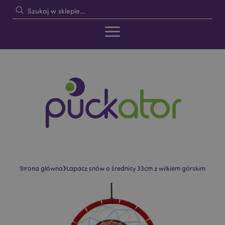
›
Strona główna
Łapacz snów o średnicy 33cm z wilkiem górskim
Skip
Skip
to
to
the
the
end
beginning