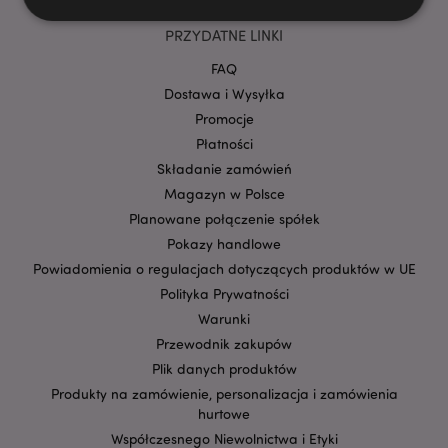
PRZYDATNE LINKI
Niezbędne
Wydajność
Targetowanie
FAQ
Funkcjonalność
Dostawa i Wysyłka
Promocje
Niezbędne pliki cookie pozwalają na sprawne
funkcjonowanie strony. Należą do nich loginy
Płatności
klientów i zarządzanie kontami.
Składanie zamówień
Provider
/
Magazyn w Polsce
Nazwa
Domena
prze
Planowane połączenie spółek
CookieScriptConsent
1
CookieScript
Pokazy handlowe
.puckator.pl
Powiadomienia o regulacjach dotyczących produktów w UE
Polityka Prywatności
Warunki
Przewodnik zakupów
Plik danych produktów
Produkty na zamówienie, personalizacja i zamówienia
hurtowe
Współczesnego Niewolnictwa i Etyki