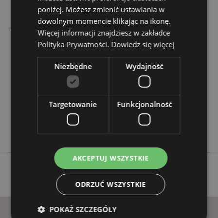
poniżej. Możesz zmienić ustawiania w
dowolnym momencie klikając na ikonę.
Cechy produktu
Więcej informacji znajdziesz w zakładce
Więcej
Wysokość 60cm (W Przybliżeniu) Szerokość 33cm
Polityka Prywatności.
Dowiedz się więcej
informacji
Głębokość 0.5cm Obręcz Średnica 33cm
5055071505768
Niezbędne
Wydajność
24
0.114000
Targetowanie
Nie
Funkcjonalność
Nie
Nie
AKCEPTUJ WSZYSTKIE
ODRZUĆ WSZYSTKIE
POKAŻ SZCZEGÓŁY