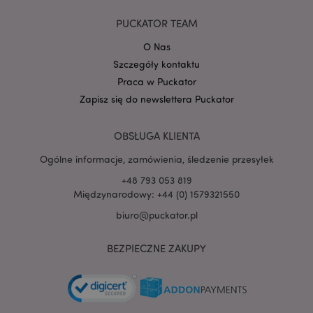
Google
PUCKATOR TEAM
mage-cache-storage-section-
Adobe Inc.
Privacy Policy
invalidation
www.puckator.pl
O Nas
Szczegóły kontaktu
Praca w Puckator
Zapisz się do newslettera Puckator
form_key
1 
Adobe Inc.
OBSŁUGA KLIENTA
.www.puckator.pl
Ogólne informacje, zamówienia, śledzenie przesyłek
+48 793 053 819
Międzynarodowy: +44 (0) 1579321550
biuro@puckator.pl
PHPSESSID
1 
PHP.net
.www.puckator.pl
BEZPIECZNE ZAKUPY