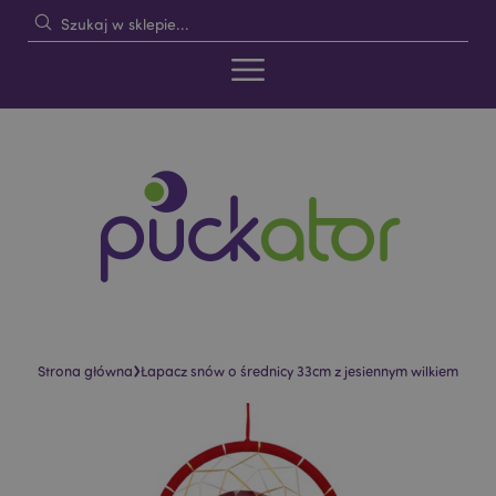
›
Strona główna
Łapacz snów o średnicy 33cm z jesiennym wilkiem
Skip
Skip
to
to
the
the
end
beginning