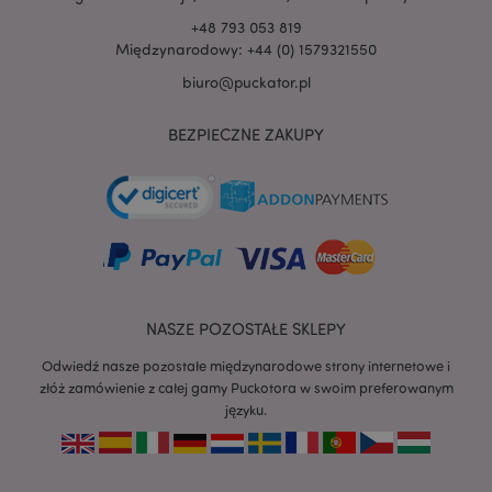
+48 793 053 819
Międzynarodowy: +44 (0) 1579321550
biuro@puckator.pl
BEZPIECZNE ZAKUPY
recently_viewed_product
Adobe Inc.
www.puckator.pl
mage-cache-storage
Adobe Inc.
www.puckator.pl
NASZE POZOSTAŁE SKLEPY
Odwiedź nasze pozostałe międzynarodowe strony internetowe i
złóż zamówienie z całej gamy Puckotora w swoim preferowanym
języku.
recently_viewed_product_previous
Adobe Inc.
www.puckator.pl