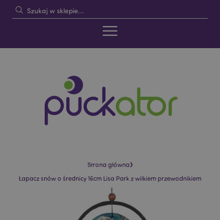
›
Strona główna
Łapacz snów o średnicy 16cm Lisa Park z wilkiem przewodnikiem
Skip
Skip
to
to
the
the