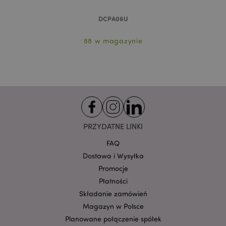
Niezbędne pliki cookie pozwalają na sprawne
funkcjonowanie strony. Należą do nich loginy
DCPA06U
klientów i zarządzanie kontami.
Provider
/
88 w magazynie
Nazwa
Domena
prze
CookieScriptConsent
1
CookieScript
.puckator.pl
PRZYDATNE LINKI
FAQ
Dostawa i Wysyłka
Promocje
Google
Płatności
mage-cache-storage-section-
Adobe Inc.
Privacy Policy
Składanie zamówień
invalidation
www.puckator.pl
Magazyn w Polsce
Planowane połączenie spółek