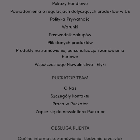
Pokazy handlowe
Powiadomienia o regulacjach dotyczących produktów w UE
Polityka Prywatności
form_key
1 
Adobe Inc.
.www.puckator.pl
Warunki
Przewodnik zakupów
Plik danych produktów
Produkty na zamówienie, personalizacja i zamówienia
hurtowe
PHPSESSID
1 
Współczesnego Niewolnictwa i Etyki
PHP.net
.www.puckator.pl
PUCKATOR TEAM
O Nas
Szczegóły kontaktu
Praca w Puckator
Zapisz się do newslettera Puckator
OBSŁUGA KLIENTA
Ogólne informacje, zamówienia, śledzenie przesyłek