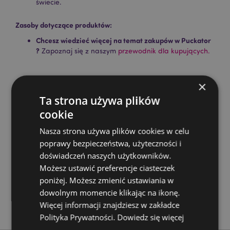
świecie.
Zasoby dotyczące produktów:
Chcesz wiedzieć więcej na temat zakupów w Puckator
?
Zapoznaj się z naszym
przewodnik dla kupujących.
Cechy produktu
×
Ta strona używa plików
Więcej
Wysokość 36cm (W Przybliżeniu) Szerokość 16cm
informacji
Głębokość 1cm Obręcz Średnica 16cm
cookie
5055071724473
Nasza strona używa plików cookies w celu
144
poprawy bezpieczeństwa, użyteczności i
0.038000
doświadczeń naszych użytkowników.
Nie
Możesz ustawić preferencje ciasteczek
Nie
poniżej. Możesz zmienić ustawiania w
dowolnym momencie klikając na ikonę.
Nie
Więcej informacji znajdziesz w zakładce
Lisa Parker
Polityka Prywatności.
Dowiedz się więcej