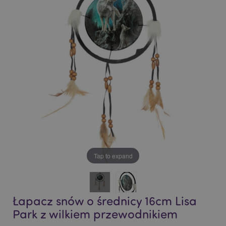
end
beginning
of
of
the
the
images
images
gallery
gallery
Tap to expand
Łapacz snów o średnicy 16cm Lisa
Park z wilkiem przewodnikiem