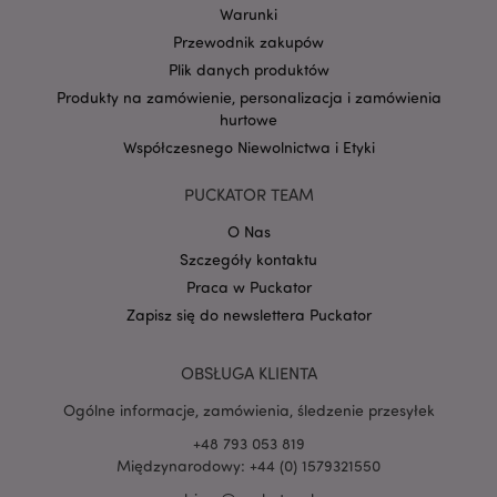
Warunki
form_key
1 
Adobe Inc.
Przewodnik zakupów
.www.puckator.pl
Plik danych produktów
Produkty na zamówienie, personalizacja i zamówienia
hurtowe
Współczesnego Niewolnictwa i Etyki
PHPSESSID
1 
PHP.net
PUCKATOR TEAM
.www.puckator.pl
O Nas
Szczegóły kontaktu
Praca w Puckator
Zapisz się do newslettera Puckator
OBSŁUGA KLIENTA
Ogólne informacje, zamówienia, śledzenie przesyłek
+48 793 053 819
Międzynarodowy: +44 (0) 1579321550