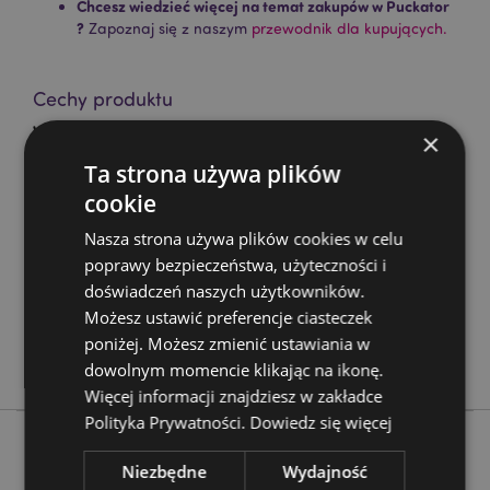
Chcesz wiedzieć więcej na temat zakupów w Puckator
?
Zapoznaj się z naszym
przewodnik dla kupujących.
Cechy produktu
Więcej
Wysokość 36cm (W Przybliżeniu) Szerokość 16cm
×
informacji
Głębokość 1cm Obręcz Średnica 16cm
Ta strona używa plików
5055071716904
cookie
144
Nasza strona używa plików cookies w celu
0.038000
poprawy bezpieczeństwa, użyteczności i
Nie
doświadczeń naszych użytkowników.
Nie
Możesz ustawić preferencje ciasteczek
Nie
poniżej. Możesz zmienić ustawiania w
Lisa Parker
dowolnym momencie klikając na ikonę.
Więcej informacji znajdziesz w zakładce
Polityka Prywatności.
Dowiedz się więcej
Niezbędne
Wydajność
Więcej z tego kategorii