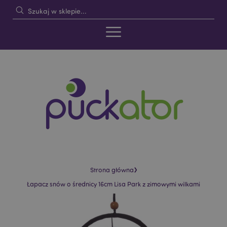
›
Strona główna
Łapacz snów o średnicy 16cm Lisa Park z zimowymi wilkami
Skip
Skip
to
to
the
the