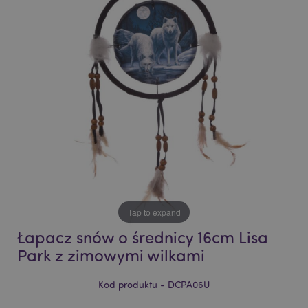
end
beginning
of
of
the
the
images
images
gallery
gallery
Tap to expand
Łapacz snów o średnicy 16cm Lisa
Park z zimowymi wilkami
Kod produktu - DCPA06U