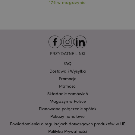
klientów i zarządzanie kontami.
176 w magazynie
Provider
/
Nazwa
Domena
prze
CookieScriptConsent
1
CookieScript
.puckator.pl
PRZYDATNE LINKI
FAQ
Dostawa i Wysyłka
Promocje
Płatności
Składanie zamówień
Google
mage-cache-storage-section-
Magazyn w Polsce
Adobe Inc.
Privacy Policy
invalidation
www.puckator.pl
Planowane połączenie spółek
Pokazy handlowe
Powiadomienia o regulacjach dotyczących produktów w UE
Polityka Prywatności