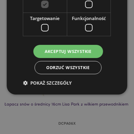
Targetowanie
Funkcjonalność
AKCEPTUJ WSZYSTKIE
ODRZUĆ WSZYSTKIE
POKAŻ SZCZEGÓŁY
Łapacz snów o średnicy 16cm Lisa Park z wilkiem przewodnikiem
Niezbędne
Wydajność
Targetowanie
Funkcjonalność
DCPA06X
Niezbędne pliki cookie pozwalają na sprawne
funkcjonowanie strony. Należą do nich loginy