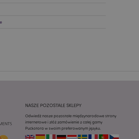
ądzanie kontami.
e
ywany przez usługę
zapamiętywania
h zgody użytkownika
 konieczne, aby baner
m działał
ywany w celu
nia treści w
y ładowały się
ywany w celu
nia treści w
y ładowały się
z aplikacje oparte
dentyfikator
NASZE POZOSTAŁE SKLEPY
a używany do
 użytkownika.
Odwiedź nasze pozostałe międzynarodowe strony
enerowana losowo,
być specyficzny dla
internetowe i złóż zamówienie z całej gamy
ykładem jest
Puckotora w swoim preferowanym języku.
zalogowanego
ronami.