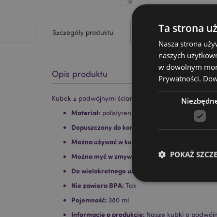
Ta strona u
Szczegóły produktu
Nasza strona uży
naszych użytkown
w dowolnym momen
Opis produktu
Prywatności.
Dowi
Kubek z podwójnymi ściankami, słomką i zawieszka
Niezbędn
Materiał:
polistyren (korpus i pokrywka) i polipro
Dopuszczony do kontaktu z żywnością:
tak
Można używać w kuchence mikrofalowej:
nie
POKAŻ SZCZ
Można myć w zmywarce:
nie
Do wielokrotnego użytku:
tak
Nie zawiera BPA:
Tak
Pojemność:
380 ml
Informacje o produkcie:
Nasze kubki o podwójn