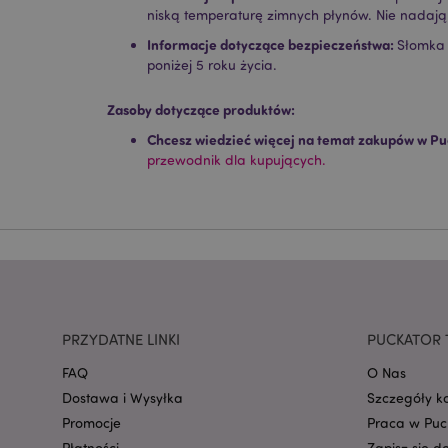
Niezbędne pliki cook
niską temperaturę zimnych płynów. Nie nadają
Nazwa
Informacje dotyczące bezpieczeństwa:
Słomka 
poniżej 5 roku życia.
CookieScriptConse
Zasoby dotyczące produktów:
Chcesz wiedzieć więcej na temat zakupów w Pu
przewodnik dla kupujących.
mage-cache-storage
invalidation
form_key
PHPSESSID
PRZYDATNE LINKI
PUCKATOR 
FAQ
O Nas
Dostawa i Wysyłka
Szczegóły k
Promocje
Praca w Puc
Płatności
Zapisz się d