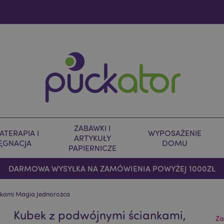
ZABAWKI I
TERAPIA I
WYPOSAŻENIE
ARTYKUŁY
LĘGNACJA
DOMU
PAPIERNICZE
DARMOWA WYSYŁKA NA ZAMÓWIENIA POWYŻEJ 1000ZŁ
szkami Magia Jednorożca
Kubek z podwójnymi ściankami,
Za