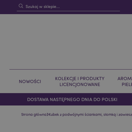
KOLEKCJE I PRODUKTY
AROMA
NOWOŚCI
LICENCJONOWANE
PIE
DOSTAWA NASTĘPNEGO DNIA DO POLSKI
›
Strona główna
Kubek z podwójnymi ściankami, słomką i zawie
Skip
Skip
to
to