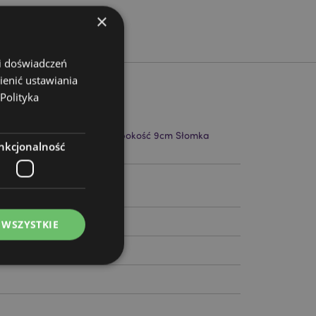
×
 i doświadczeń
ienić ustawiania
Polityka
 21.5cm Szerokość 9cm Głębokość 9cm Słomka
nkcjonalność
10199
 WSZYSTKIE