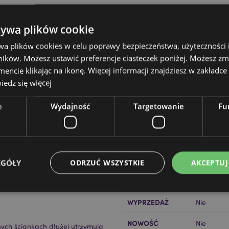
żywa plików cookie
wa plików cookies w celu poprawy bezpieczeństwa, użyteczności
ików. Możesz ustawić preferencje ciasteczek poniżej. Możesz zm
cie klikając na ikonę. Więcej informacji znajdziesz w zakładce 
Cechy produktu
edz się więcej
Więcej
Wymiary
Wysokość
informacji
mi Magia Jednorożca
e
Wydajność
Targetowanie
Fu
23cm
pylen (słoma), poliester, silikon
Kod Kreskowy
50550715
EAN
Ilość w kartonie
48
EGÓŁY
ODRZUĆ WSZYSTKIE
AKCEPTUJ
Waga (kg)
0.275000
WYPRZEDAŻ
Nie
Niezbędne
Wydajność
Targetowanie
Funkcjonalność
NOWOŚĆ
Nie
ych ściankach dłużej utrzymują