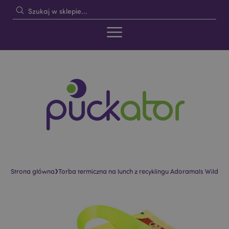
›
Strona główna
Torba termiczna na lunch z recyklingu Adoramals Wild
Skip
Skip
to
to
the
the
end
beginning