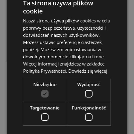
Ta strona używa plików
Reusable:
Yes
cookie
Eco Credentials:
Made from recycled plastic bottles.
Nasza strona używa plików cookies w celu
Zasoby dotyczące produktów:
poprawy bezpieczeństwa, użyteczności i
doświadczeń naszych użytkowników.
Chcesz wiedzieć więcej na temat zakupów w Puckator
Możesz ustawić preferencje ciasteczek
?
Zapoznaj się z naszym
przewodnik dla kupujących.
poniżej. Możesz zmienić ustawiania w
dowolnym momencie klikając na ikonę.
Więcej informacji znajdziesz w zakładce
Polityka Prywatności.
Dowiedz się więcej
Niezbędne
Wydajność
Cechy produktu
Więcej
Wysokość 15.5cm Szerokość 21cm Głębokość
Targetowanie
Funkcjonalność
informacji
13cm
5055071511011
100