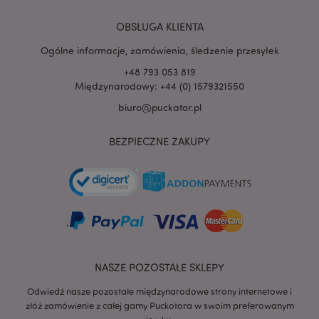
PHPSESSID
1 
PHP.net
.www.puckator.pl
OBSŁUGA KLIENTA
Ogólne informacje, zamówienia, śledzenie przesyłek
+48 793 053 819
Międzynarodowy: +44 (0) 1579321550
biuro@puckator.pl
BEZPIECZNE ZAKUPY
NASZE POZOSTAŁE SKLEPY
Odwiedź nasze pozostałe międzynarodowe strony internetowe i
recently_viewed_product
Adobe Inc.
www.puckator.pl
złóż zamówienie z całej gamy Puckotora w swoim preferowanym