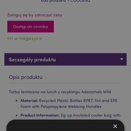
Kod produktu - COOLB142
Zaloguj się by zobaczyć ceny
Dostęp do cennika
611 w magazynie
Szczegóły produktu
Opis produktu
Torba termiczna na lunch z recyklingu Adoramals Wild
Material:
Recycled Plastic Bottles RPET, Foil and EPE
Foam with Polypropylene Webbing Handles
Product Information:
Zip up insulated cooler bag with
2 handles. Keeps food warm or cool for longer and
×
preserves freshness.