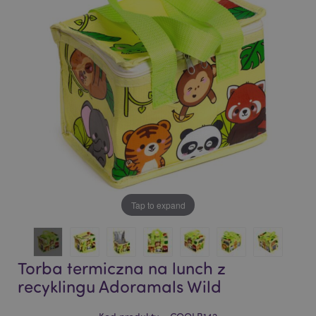
of
of
the
the
images
images
gallery
gallery
Tap to expand
Torba termiczna na lunch z
recyklingu Adoramals Wild