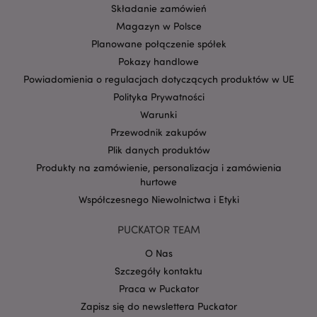
Składanie zamówień
Magazyn w Polsce
Planowane połączenie spółek
Pokazy handlowe
Powiadomienia o regulacjach dotyczących produktów w UE
Polityka Prywatności
Warunki
Google
mage-cache-storage-section-
Adobe Inc.
Przewodnik zakupów
Privacy Policy
invalidation
www.puckator.pl
Plik danych produktów
Produkty na zamówienie, personalizacja i zamówienia
hurtowe
Współczesnego Niewolnictwa i Etyki
PUCKATOR TEAM
form_key
1 
Adobe Inc.
.www.puckator.pl
O Nas
Szczegóły kontaktu
Praca w Puckator
Zapisz się do newslettera Puckator