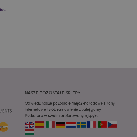
iec
ywany przez usługę
zapamiętywania
h zgody użytkownika
 konieczne, aby baner
m działał
ywany w celu
nia treści w
y ładowały się
ywany w celu
nia treści w
y ładowały się
NASZE POZOSTAŁE SKLEPY
z aplikacje oparte
dentyfikator
a używany do
Odwiedź nasze pozostałe międzynarodowe strony
 użytkownika.
internetowe i złóż zamówienie z całej gamy
enerowana losowo,
być specyficzny dla
Puckotora w swoim preferowanym języku.
ykładem jest
zalogowanego
ronami.
atory produktów