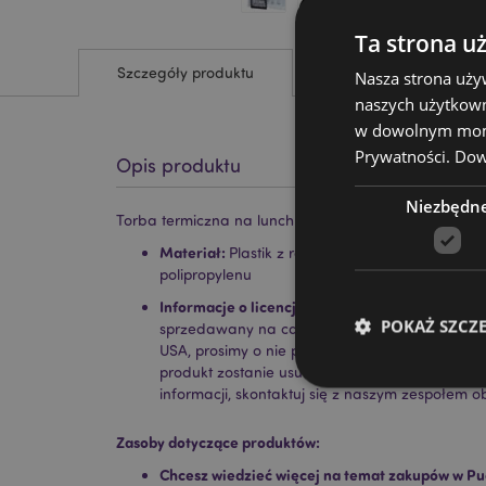
Ta strona u
Szczegóły produktu
Nasza strona uży
naszych użytkown
w dowolnym momen
Prywatności.
Dowi
Opis produktu
Niezbędn
Torba termiczna na lunch z recyklingu Biała
Materiał:
Plastik z recyklingu, Folia, EPE Piank
polipropylenu
Informacje o licencji:
Ten produkt jest w pełni 
POKAŻ SZCZ
sprzedawany na całym świecie z wyjątkiem US
USA, prosimy o nie podejmowanie próby zakupu t
produkt zostanie usunięty z zamówienia. Jeśli
informacji, skontaktuj się z naszym zespołem ob
Zasoby dotyczące produktów:
Niezbędne pliki cook
Chcesz wiedzieć więcej na temat zakupów w Pu