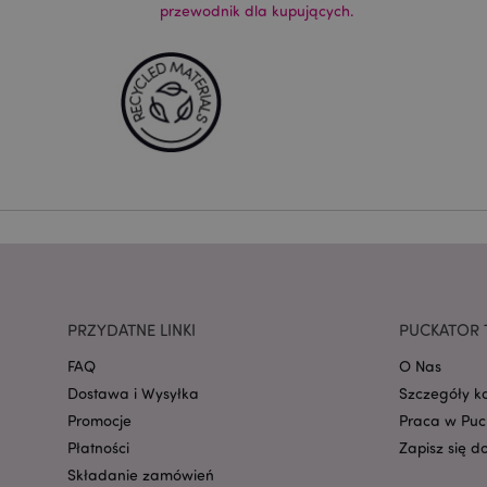
przewodnik dla kupujących.
Nazwa
CookieScriptConse
mage-cache-storage
invalidation
form_key
PRZYDATNE LINKI
PUCKATOR 
PHPSESSID
FAQ
O Nas
Dostawa i Wysyłka
Szczegóły k
Promocje
Praca w Puc
Płatności
Zapisz się d
Składanie zamówień
recently_viewed_pr