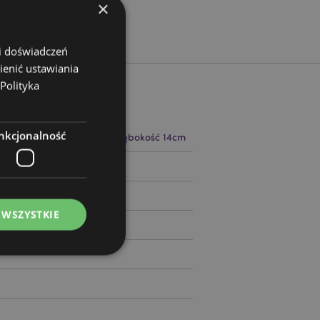
×
 i doświadczeń
ienić ustawiania
Polityka
nkcjonalność
 15cm Szerokość 20.5cm Głębokość 14cm
77493
 WSZYSTKIE
ądzanie kontami.