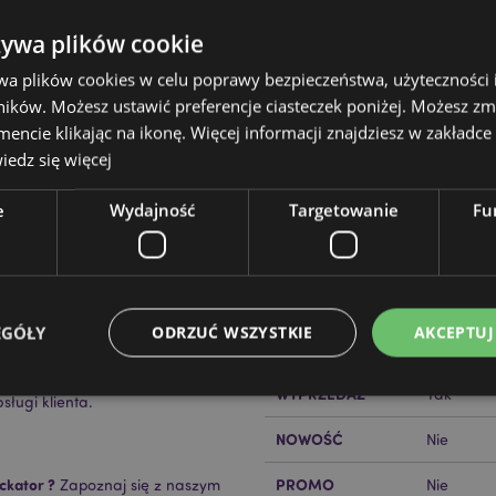
żywa plików cookie
wa plików cookies w celu poprawy bezpieczeństwa, użyteczności
ików. Możesz ustawić preferencje ciasteczek poniżej. Możesz zm
cie klikając na ikonę. Więcej informacji znajdziesz w zakładce 
edz się więcej
Cechy produktu
Więcej
e
Wydajność
Targetowanie
Fu
Wymiary
Wysokość
informacji
Kod Kreskowy EAN
a, Paski do trzymania z
50550717
Ilość w kartonie
120
licencjonowany i może być
EGÓŁY
ODRZUĆ WSZYSTKIE
AKCEPTUJ
A. Jeśli zamawiasz dostawę do
Waga (kg)
0.066000
ego produktu, jeśli to zrobisz,
 potrzebujesz dodatkowych
WYPRZEDAŻ
Tak
sługi klienta.
NOWOŚĆ
Nie
Niezbędne
Wydajność
Targetowanie
Funkcjonalność
ie pozwalają na sprawne funkcjonowanie strony. Należą do nich loginy klientów i zarz
ckator ?
PROMO
Zapoznaj się z naszym
Nie