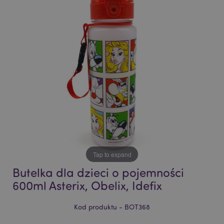
end
beginning
of
of
the
the
images
images
gallery
gallery
Tap to expand
Butelka dla dzieci o pojemności
600ml Asterix, Obelix, Idefix
Kod produktu - BOT368