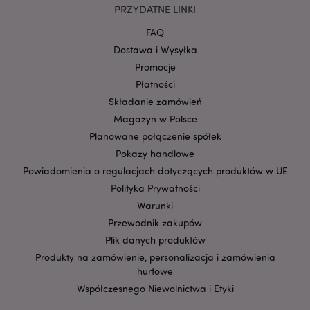
PRZYDATNE LINKI
.puckator.pl
FAQ
Dostawa i Wysyłka
Promocje
Płatności
Składanie zamówień
Magazyn w Polsce
Planowane połączenie spółek
Pokazy handlowe
Google
Powiadomienia o regulacjach dotyczących produktów w UE
mage-cache-storage-section-
Adobe Inc.
Privacy Policy
invalidation
www.puckator.pl
Polityka Prywatności
Warunki
Przewodnik zakupów
Plik danych produktów
Produkty na zamówienie, personalizacja i zamówienia
hurtowe
form_key
1 
Adobe Inc.
.www.puckator.pl
Współczesnego Niewolnictwa i Etyki