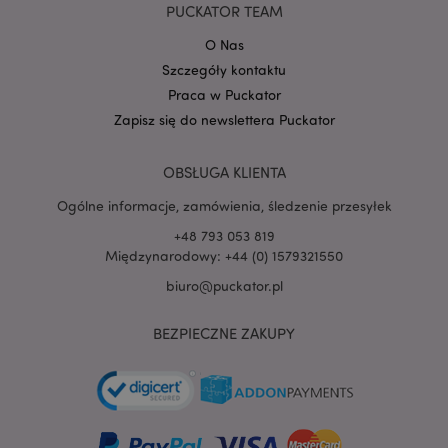
PUCKATOR TEAM
O Nas
Szczegóły kontaktu
PHPSESSID
1 
PHP.net
Praca w Puckator
.www.puckator.pl
Zapisz się do newslettera Puckator
OBSŁUGA KLIENTA
Ogólne informacje, zamówienia, śledzenie przesyłek
+48 793 053 819
Międzynarodowy: +44 (0) 1579321550
biuro@puckator.pl
BEZPIECZNE ZAKUPY