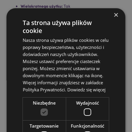
Wielokrotnego użytku:
Tak
×
Objętość:
600 ml
Ta strona używa plików
Bez BPA:
Tak
cookie
Nadaje się do gorących płynów:
Nie
Nasza strona używa plików cookies w celu
Informacje o licencji:
Ten produkt jest w pełni
poprawy bezpieczeństwa, użyteczności i
licencjonowany i może być sprzedawany na całym
świecie.
doświadczeń naszych użytkowników.
Możesz ustawić preferencje ciasteczek
Zasoby dotyczące produktów:
poniżej. Możesz zmienić ustawiania w
Chcesz wiedzieć więcej na temat zakupów w Puckator
dowolnym momencie klikając na ikonę.
?
Zapoznaj się z naszym
przewodnik dla kupujących.
Więcej informacji znajdziesz w zakładce
Polityka Prywatności.
Dowiedz się więcej
Niezbędne
Wydajność
Targetowanie
Funkcjonalność