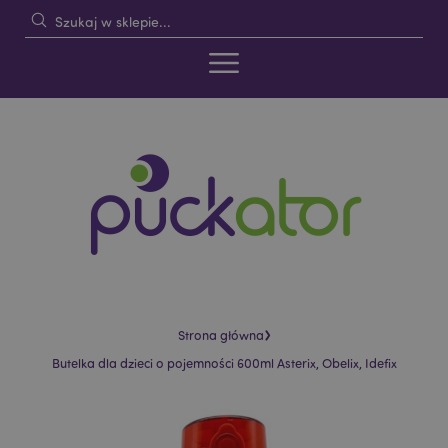
›
Strona główna
Butelka dla dzieci o pojemności 600ml Asterix, Obelix, Idefix
Skip
Skip
to
to
the
the