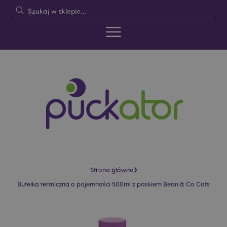
›
Strona główna
Butelka termiczna o pojemności 500ml z paskiem Bean & Co Cats
Skip
Skip
to
to
the
the