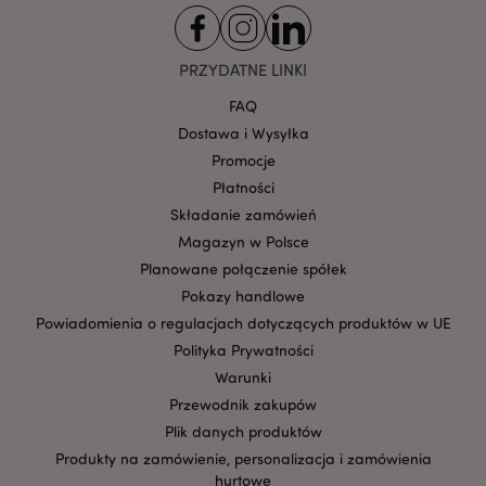
CookieScriptConsent
1
CookieScript
.puckator.pl
PRZYDATNE LINKI
FAQ
Dostawa i Wysyłka
Promocje
Płatności
Składanie zamówień
Magazyn w Polsce
Planowane połączenie spółek
Google
Pokazy handlowe
mage-cache-storage-section-
Adobe Inc.
Privacy Policy
invalidation
www.puckator.pl
Powiadomienia o regulacjach dotyczących produktów w UE
Polityka Prywatności
Warunki
Przewodnik zakupów
Plik danych produktów
form_key
1 
Adobe Inc.
Produkty na zamówienie, personalizacja i zamówienia
.www.puckator.pl
hurtowe