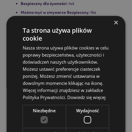
Bezpieczny dla żywności:
tak
Można myć w zmywarce Bezpieczny:
Nie
×
Do wielokrotnego użytku:
Tak
Ta strona używa plików
Bez BPA:
Tak
cookie
< strong>Pojemność: 500ml
Nasza strona używa plików cookies w celu
Informacje o produkcie:
Izolowana konstrukcja o
podwójnych ściankach, odpowiednia do gorących i
poprawy bezpieczeństwa, użyteczności i
zimnych napojów. Konstrukcja termiczna utrzymuje
doświadczeń naszych użytkowników.
zimne płyny do 24 godzin lub ciepło do 12 godzin.
Możesz ustawić preferencje ciasteczek
Silikonowa antypoślizgowa podstawa:
tak
poniżej. Możesz zmienić ustawiania w
dowolnym momencie klikając na ikonę.
Zasoby dotyczące produktów:
Więcej informacji znajdziesz w zakładce
Chcesz wiedzieć więcej na temat zakupów w Puckator
Polityka Prywatności.
Dowiedz się więcej
?
Zapoznaj się z naszym
przewodnik dla kupujących.
Niezbędne
Wydajność