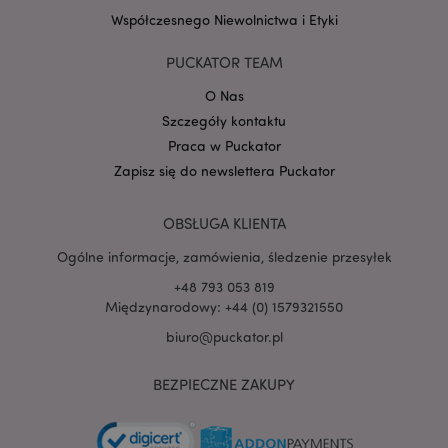
Współczesnego Niewolnictwa i Etyki
PUCKATOR TEAM
O Nas
PHPSESSID
1 
PHP.net
Szczegóły kontaktu
.www.puckator.pl
Praca w Puckator
Zapisz się do newslettera Puckator
OBSŁUGA KLIENTA
Ogólne informacje, zamówienia, śledzenie przesyłek
+48 793 053 819
Międzynarodowy: +44 (0) 1579321550
biuro@puckator.pl
BEZPIECZNE ZAKUPY