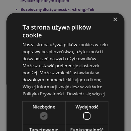
szybkozapinanym klipsem
Bezpieczny dla żywności: < /strong>Tak
×
Można myć w zmywarce:
Nie
Ta strona używa plików
Nadaje się do napojów gazowanych:
Nie
cookie
< strong>Do wielokrotnego użytku:
Tak
Nasza strona używa plików cookies w celu
Objętość:
350 ml
poprawy bezpieczeństwa, użyteczności i
Bez BPA:
Tak
doświadczeń naszych użytkowników.
Nadaje się do gorących płynów :
Nie
Możesz ustawić preferencje ciasteczek
poniżej. Możesz zmienić ustawiania w
Zasoby dotyczące produktów:
dowolnym momencie klikając na ikonę.
Chcesz wiedzieć więcej na temat zakupów w Puckator
Więcej informacji znajdziesz w zakładce
?
Zapoznaj się z naszym
przewodnik dla kupujących.
Polityka Prywatności.
Dowiedz się więcej
Niezbędne
Wydajność
Targetowanie
Funkcjonalność