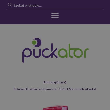
›
Strona główna
Butelka dla dzieci o pojemności 350ml Adoramals Aksolotl
Skip
Skip
to
to
the
the