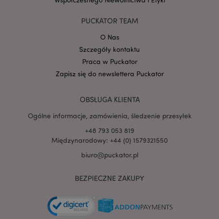
PUCKATOR TEAM
O Nas
Szczegóły kontaktu
PHPSESSID
1 
PHP.net
.www.puckator.pl
Praca w Puckator
Zapisz się do newslettera Puckator
OBSŁUGA KLIENTA
Ogólne informacje, zamówienia, śledzenie przesyłek
+48 793 053 819
Międzynarodowy: +44 (0) 1579321550
biuro@puckator.pl
BEZPIECZNE ZAKUPY