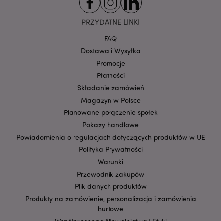
CookieScriptConsent
1
CookieScript
.puckator.pl
PRZYDATNE LINKI
FAQ
Dostawa i Wysyłka
Promocje
Płatności
Składanie zamówień
Magazyn w Polsce
Planowane połączenie spółek
Pokazy handlowe
Google
mage-cache-storage-section-
Adobe Inc.
Privacy Policy
Powiadomienia o regulacjach dotyczących produktów w UE
invalidation
www.puckator.pl
Polityka Prywatności
Warunki
Przewodnik zakupów
Plik danych produktów
Produkty na zamówienie, personalizacja i zamówienia
form_key
1 
Adobe Inc.
hurtowe
.www.puckator.pl
Współczesnego Niewolnictwa i Etyki