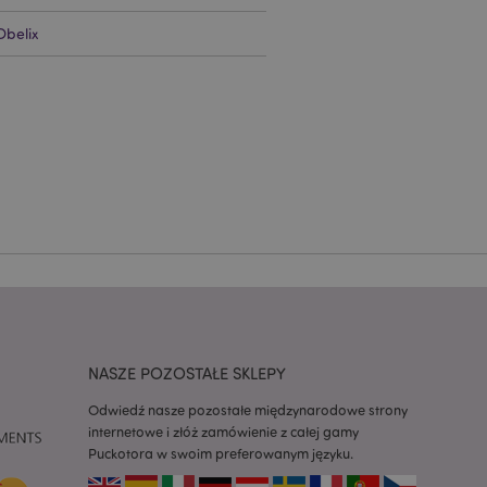
ądzanie kontami.
Obelix
ywany przez usługę
zapamiętywania
h zgody użytkownika
 konieczne, aby baner
m działał
ywany w celu
nia treści w
y ładowały się
ywany w celu
nia treści w
y ładowały się
z aplikacje oparte
dentyfikator
NASZE POZOSTAŁE SKLEPY
a używany do
 użytkownika.
Odwiedź nasze pozostałe międzynarodowe strony
enerowana losowo,
być specyficzny dla
internetowe i złóż zamówienie z całej gamy
ykładem jest
Puckotora w swoim preferowanym języku.
zalogowanego
ronami.