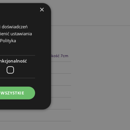
×
 i doświadczeń
ienić ustawiania
Polityka
 23cm Szerokość 7cm Głębokość 7cm
nkcjonalność
87911
 WSZYSTKIE