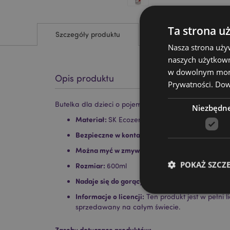
Ta strona u
Szczegóły produktu
Nasza strona uży
naszych użytkown
w dowolnym momen
Opis produktu
Prywatności.
Dowi
Butelka dla dzieci o pojemności 600ml Asterix
Niezbędn
Materiał:
SK Ecozen, Polipropylen, Polistyren, Pol
Bezpieczne w kontakcie z żywnością:
Tak
Można myć w zmywarce:
Nie
POKAŻ SZCZ
Rozmiar:
600ml
Nadaje się do gorących płynów:
Nie
Informacje o licencji:
Ten produkt jest w pełni 
sprzedawany na całym świecie.
Zasoby dotyczące produktów: