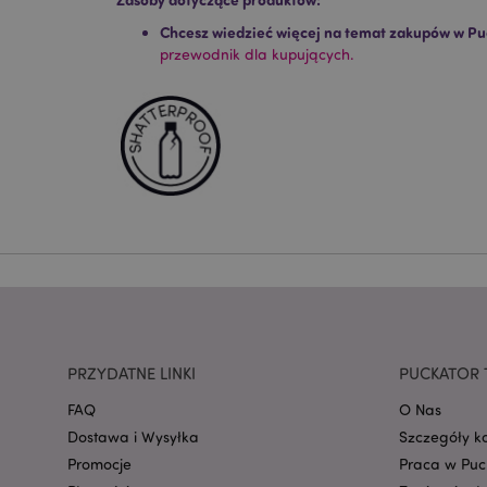
Niezbędne pliki cook
Chcesz wiedzieć więcej na temat zakupów w Pu
Nazwa
przewodnik dla kupujących.
CookieScriptConse
mage-cache-storage
invalidation
form_key
PHPSESSID
PRZYDATNE LINKI
PUCKATOR 
FAQ
O Nas
Dostawa i Wysyłka
Szczegóły k
Promocje
Praca w Puc