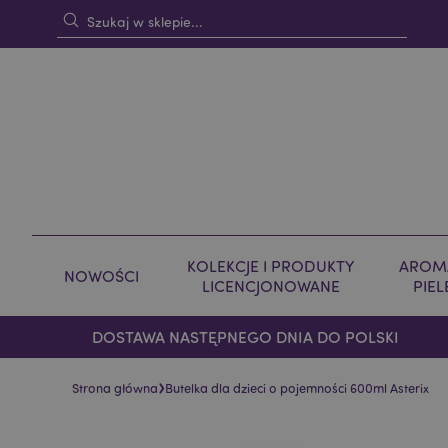
KOLEKCJE I PRODUKTY
AROMA
NOWOŚCI
LICENCJONOWANE
PIE
DOSTAWA NASTĘPNEGO DNIA DO POLSKI
›
Strona główna
Butelka dla dzieci o pojemności 600ml Asterix
Skip
Skip
to
to