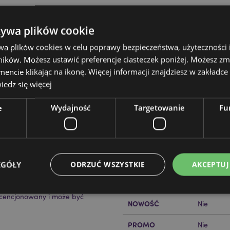
żywa plików cookie
wa plików cookies w celu poprawy bezpieczeństwa, użyteczności
ików. Możesz ustawić preferencje ciasteczek poniżej. Możesz zm
cie klikając na ikonę. Więcej informacji znajdziesz w zakładce 
Cechy produktu
edz się więcej
Więcej
Wymiary
Wysokość
informacji
e
Wydajność
Targetowanie
Fu
Kod Kreskowy EAN
ietylen, Silikon, Poliester
50550717
Ilość w kartonie
48
Waga (kg)
0.155000
EGÓŁY
ODRZUĆ WSZYSTKIE
AKCEPTUJ
WYPRZEDAŻ
Nie
licencjonowany i może być
NOWOŚĆ
Nie
Niezbędne
Wydajność
Targetowanie
Funkcjonalność
PROMO
Nie