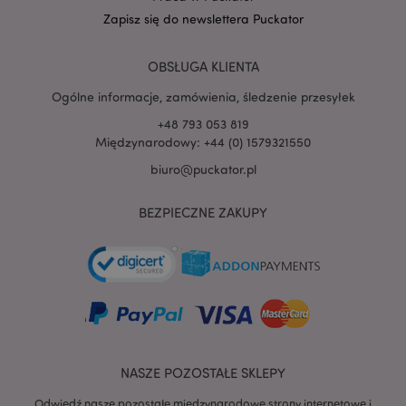
Zapisz się do newslettera Puckator
PHPSESSID
1 
PHP.net
.www.puckator.pl
OBSŁUGA KLIENTA
Ogólne informacje, zamówienia, śledzenie przesyłek
+48 793 053 819
Międzynarodowy: +44 (0) 1579321550
biuro@puckator.pl
BEZPIECZNE ZAKUPY
NASZE POZOSTAŁE SKLEPY
recently_viewed_product
Adobe Inc.
www.puckator.pl
Odwiedź nasze pozostałe międzynarodowe strony internetowe i