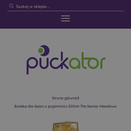
›
Strona główna
Butelka dla dzieci o pojemności 600ml The Nectar Meadows
Skip
Skip
to
to
the
the