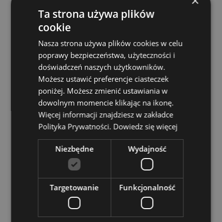
×
Bezpieczne w kontakcie z żywnością:
Tak
Ta strona używa plików
Można myć w zmywarce:
Nie
cookie
Rozmiar:
600ml
Nasza strona używa plików cookies w celu
Nadaje się do gorących płynów:
Nie
poprawy bezpieczeństwa, użyteczności i
doświadczeń naszych użytkowników.
Zasoby dotyczące produktów:
Możesz ustawić preferencje ciasteczek
Chcesz wiedzieć więcej na temat zakupów w Puckator
poniżej. Możesz zmienić ustawiania w
?
Zapoznaj się z naszym
przewodnik dla kupujących.
dowolnym momencie klikając na ikonę.
Więcej informacji znajdziesz w zakładce
Polityka Prywatności.
Dowiedz się więcej
Niezbędne
Wydajność
Cechy produktu
Targetowanie
Funkcjonalność
Więcej
Wysokość 23cm Szerokość 7cm Głębokość 7cm
informacji
5055071786815