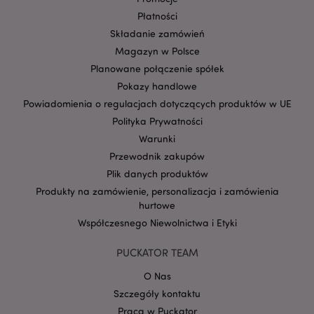
Płatności
Składanie zamówień
Magazyn w Polsce
Planowane połączenie spółek
Pokazy handlowe
Powiadomienia o regulacjach dotyczących produktów w UE
Polityka Prywatności
Google
Warunki
mage-cache-storage-section-
Adobe Inc.
Privacy Policy
invalidation
www.puckator.pl
Przewodnik zakupów
Plik danych produktów
Produkty na zamówienie, personalizacja i zamówienia
hurtowe
Współczesnego Niewolnictwa i Etyki
form_key
1 
Adobe Inc.
.www.puckator.pl
PUCKATOR TEAM
O Nas
Szczegóły kontaktu
Praca w Puckator