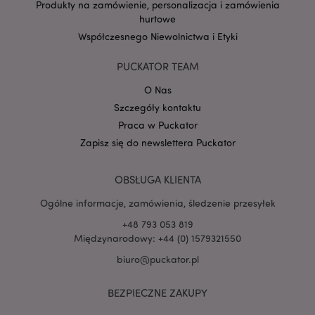
Produkty na zamówienie, personalizacja i zamówienia
hurtowe
Współczesnego Niewolnictwa i Etyki
Google
mage-cache-storage-section-
Adobe Inc.
Privacy Policy
invalidation
www.puckator.pl
PUCKATOR TEAM
O Nas
Szczegóły kontaktu
Praca w Puckator
Zapisz się do newslettera Puckator
form_key
1 
Adobe Inc.
.www.puckator.pl
OBSŁUGA KLIENTA
Ogólne informacje, zamówienia, śledzenie przesyłek
+48 793 053 819
Międzynarodowy: +44 (0) 1579321550
PHPSESSID
1 
PHP.net
.www.puckator.pl
biuro@puckator.pl
BEZPIECZNE ZAKUPY