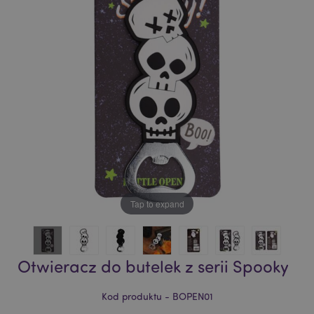
of
of
the
the
images
images
gallery
gallery
Tap to expand
Otwieracz do butelek z serii Spooky
Kod produktu - BOPEN01