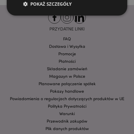
POKAŻ SZCZEGÓŁY
Niezbędne
Wydajność
Targetowanie
PRZYDATNE LINKI
Funkcjonalność
FAQ
Dostawa i Wysyłka
Niezbędne pliki cookie pozwalają na sprawne
funkcjonowanie strony. Należą do nich loginy
Promocje
klientów i zarządzanie kontami.
Płatności
Provider
/
Nazwa
Składanie zamówień
Domena
prze
Magazyn w Polsce
CookieScriptConsent
1
CookieScript
Planowane połączenie spółek
.puckator.pl
Pokazy handlowe
Powiadomienia o regulacjach dotyczących produktów w UE
Polityka Prywatności
Warunki
Przewodnik zakupów
Plik danych produktów