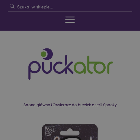
›
Strona główna
Otwieracz do butelek z serii Spooky
Skip
Skip
to
to
the
the
end
beginning