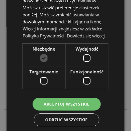
doświadczeń naszych użytkowników.
Chcesz wiedzieć więcej na temat zakupów w Puckator
?
Możesz ustawić preferencje ciasteczek
Zapoznaj się z naszym
przewodnik dla kupujących.
poniżej. Możesz zmienić ustawiania w
dowolnym momencie klikając na ikonę.
Cechy produktu
Więcej informacji znajdziesz w zakładce
Więcej
Wysokość 11.5cm Szerokość 4cm Głębokość
Polityka Prywatności.
Dowiedz się więcej
informacji
0.5cm
Niezbędne
Wydajność
5055071513305
288
0.042000
Targetowanie
Funkcjonalność
Nie
Nie
Nie
Spooky
AKCEPTUJ WSZYSTKIE
ODRZUĆ WSZYSTKIE