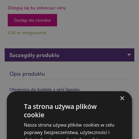
Zaloguj się by zobaczyć ceny
Dostęp do cennika
530 w magazynie
Szczegóły produktu
Opis produktu
Otwieracz do butelek z serii Spooky
×
Materiał:
PCV i metal
Ta strona używa plików
Magnetyczny:
Nie
cookie
Sezonowe produkty/okazje świąteczne:
Halloween
Nasza strona używa plików cookies w celu
Zasoby dotyczące produktów:
poprawy bezpieczeństwa, użyteczności i