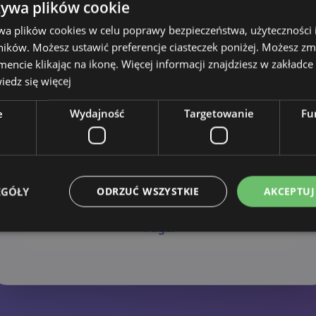
żywa plików cookie
wa plików cookies w celu poprawy bezpieczeństwa, użyteczności
ików. Możesz ustawić preferencje ciasteczek poniżej. Możesz zm
cie klikając na ikonę. Więcej informacji znajdziesz w zakładce 
edz się więcej
e
Wydajność
Targetowanie
Fu
EGÓŁY
ODRZUĆ WSZYSTKIE
AKCEPTUJ
Niezbędne
Wydajność
Targetowanie
Funkcjonalność
ie pozwalają na sprawne funkcjonowanie strony. Należą do nich loginy klientów i zarz
Provider
/
Okres
Opis