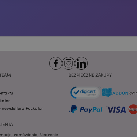
Domena
przechowywania
nt
1 miesiąc
Ten plik cookie jest uż
CookieScript
Cookie-Script.com do 
.puckator.pl
preferencji dotyczącyc
na pliki cookie. Jest to
cookie Cookie-Script.co
poprawnie.
-section-
1 dzień
Ten plik cookie jest uż
Adobe Inc.
ułatwienia przechowywa
www.puckator.pl
przeglądarce, aby stron
szybciej.
Google Privacy Policy
1 dzień 16
Ten plik cookie jest uż
Adobe Inc.
godzin
ułatwienia przechowywa
.www.puckator.pl
przeglądarce, aby stron
TEAM
BEZPIECZNE ZAKUPY
szybciej.
1 dzień 16
Cookie generowane prze
PHP.net
godzin
na języku PHP. Jest to i
.www.puckator.pl
ogólnego przeznaczeni
ontaktu
obsługi zmiennych sesji
kator
Zwykle jest to liczba g
sposób jej użycia może 
o newslettera Puckator
witryny, ale dobrym prz
utrzymywanie statusu 
użytkownika między st
LIENTA
oduct
1 dzień
Przechowuje identyfik
Adobe Inc.
ostatnio przeglądanych
www.puckator.pl
rmacje, zamówienia, śledzenie
ułatwienia nawigacji.