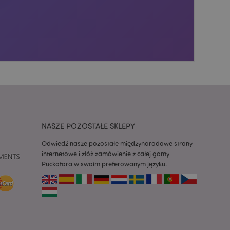
ywany przez usługę
zapamiętywania
h zgody użytkownika
 konieczne, aby baner
m działał
ywany w celu
nia treści w
y ładowały się
ywany w celu
nia treści w
y ładowały się
NASZE POZOSTAŁE SKLEPY
z aplikacje oparte
Odwiedź nasze pozostałe międzynarodowe strony
dentyfikator
internetowe i złóż zamówienie z całej gamy
a używany do
 użytkownika.
Puckotora w swoim preferowanym języku.
enerowana losowo,
być specyficzny dla
ykładem jest
zalogowanego
ronami.
atory produktów
 produktów w celu