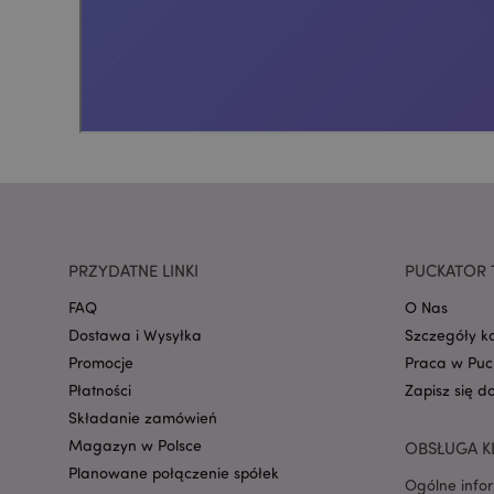
CookieScriptConse
mage-cache-storage
invalidation
form_key
PRZYDATNE LINKI
PUCKATOR 
PHPSESSID
FAQ
O Nas
Dostawa i Wysyłka
Szczegóły k
Promocje
Praca w Puc
Płatności
Zapisz się d
Składanie zamówień
Magazyn w Polsce
OBSŁUGA K
recently_viewed_pr
Planowane połączenie spółek
Ogólne info