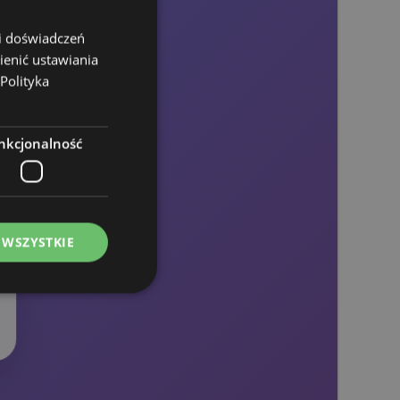
 i doświadczeń
ienić ustawiania
Polityka
nkcjonalność
 WSZYSTKIE
ądzanie kontami.