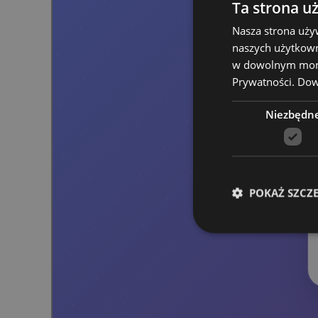
Ta strona u
Nasza strona uży
naszych użytkown
w dowolnym momen
Prywatności.
Dowi
Niezbędn
POKAŻ SZCZ
Niezbędne pliki cook
Nazwa